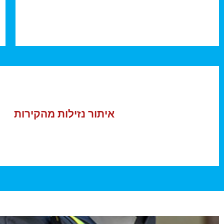
איתור נזילות מהקירות
טיפול בנזילות ללא הרס