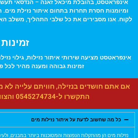
ומיומנות חסרת תחרות בתחום איתור נזילת מים. ה
לקוח. אנו מסבירים את כל שלבי התהליך, משלב האי
זמינות
אינפראטסט מציעה שירותי איתור נזילות, גילוי נזיל
זמינות גבוהה ומענה מהיר לכל פנ
אם אתם חושדים בנזילה, חוויתם עלייה לא מו
התקשרו ל-
0545274734
והצוו
כל מה שחשוב לדעת על איתור נזילות מים
נזילות מים הן מהתקלות הנפוצות והמסוכנות ביותר במבנים, ול