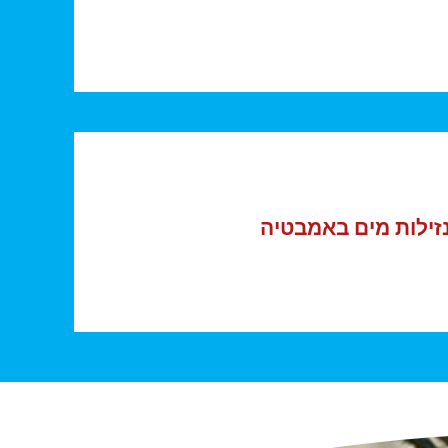
נזילות תת קרקעיות
נזילות מים באמבטיה