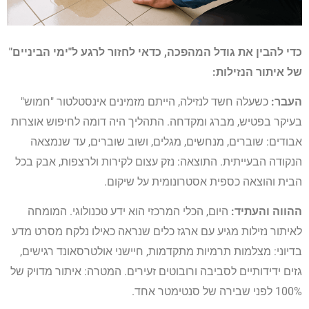
כדי להבין את גודל המהפכה, כדאי לחזור לרגע ל"ימי הביניים"
של איתור הנזילות:
העבר:
כשעלה חשד לנזילה, הייתם מזמינים אינסטלטור "חמוש"
בעיקר בפטיש, מברג ומקדחה. התהליך היה דומה לחיפוש אוצרות
אבודים: שוברים, מנחשים, מגלים, ושוב שוברים, עד שנמצאה
הנקודה הבעייתית. התוצאה: נזק עצום לקירות ולרצפות, אבק בכל
הבית והוצאה כספית אסטרונומית על שיקום.
ההווה והעתיד:
היום, הכלי המרכזי הוא ידע טכנולוגי. המומחה
לאיתור נזילות מגיע עם ארגז כלים שנראה כאילו נלקח מסרט מדע
בדיוני: מצלמות תרמיות מתקדמות, חיישני אולטרסאונד רגישים,
גזים ידידותיים לסביבה ורובוטים זעירים. המטרה: איתור מדויק של
100% לפני שבירה של סנטימטר אחד.