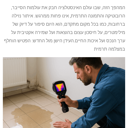
המהפך הזה, שבו עולם האינסטלציה חבק את עולמות הסייבר,
הרובוטיקה והתמונה התרמית, אינו פחות ממרגש. איתור נזילה
ברחובות, כמו בכל מקום מתקדם, הוא היום סיפור על דיוק של
מילימטרים, על חיסכון עצום בהוצאות ועל שמירה אקטיבית על
ערך הנכס ועל איכות החיים.העידן הישן מול החדש: הפטיש הוחלף
במצלמה תרמית