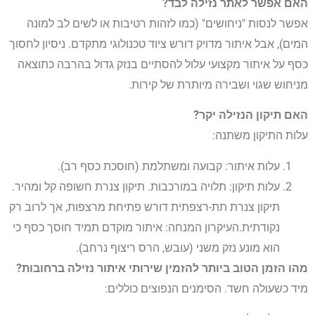
האם אפשר לאתר נזילה לבד?
אפשר לנסות "ניחושים" (כמו לזהות רטיבות או לשים לב למונה
המים), אבל איתור מדויק דורש ציוד טכנולוגי מתקדם. ניסיון לחסוך
כסף על איתור מקצועי עלול להסתיים בנזק גדול בהרבה כתוצאה
מניחוש שגוי ושבירה מיותרת של קירות.
האם תיקון הנזילה יקר?
עלות התיקון משתנה:
עלות איתור: קבועה ומשתלמת (חוסכת כסף רב).
עלות תיקון: תלויה במורכבות. תיקון צנרת חשופה קל ומהיר.
תיקון צנרת תת-רצפתית דורש פתיחת מרצפות, אך לרוב רק
נקודתית.העיקרון המנחה: איתור מוקדם תמיד חוסך כסף כי
הוא מונע נזק משני (עובש, הרס ריצוף נרחב).
מהו הזמן הטוב ביותר להזמין שירותי איתור נזילה ברחובות?
מיד כשעולה חשד. הסימנים הנפוצים כוללים: