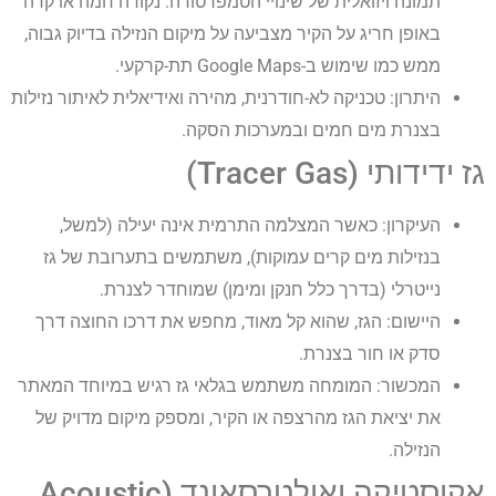
תמונה ויזואלית של שינויי הטמפרטורה. נקודה חמה או קרה
באופן חריג על הקיר מצביעה על מיקום הנזילה בדיוק גבוה,
ממש כמו שימוש ב-Google Maps תת-קרקעי.
היתרון: טכניקה לא-חודרנית, מהירה ואידיאלית לאיתור נזילות
בצנרת מים חמים ובמערכות הסקה.
גז ידידותי (Tracer Gas)
העיקרון: כאשר המצלמה התרמית אינה יעילה (למשל,
בנזילות מים קרים עמוקות), משתמשים בתערובת של גז
נייטרלי (בדרך כלל חנקן ומימן) שמוחדר לצנרת.
היישום: הגז, שהוא קל מאוד, מחפש את דרכו החוצה דרך
סדק או חור בצנרת.
המכשור: המומחה משתמש בגלאי גז רגיש במיוחד המאתר
את יציאת הגז מהרצפה או הקיר, ומספק מיקום מדויק של
הנזילה.
אקוסטיקה ואולטרסאונד (Acoustic