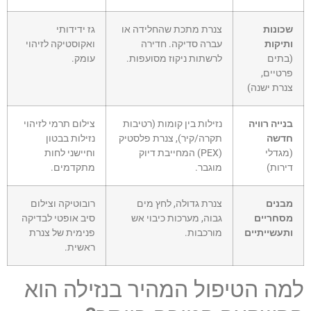
שכונות
צנרת מתכת שהחלידה או
גז ידידותי
ותיקות
עברה סדיקה. חדירה
ואקוסטיקה לזיהוי
(בתים
לרשתות ניקוז מסועפות.
עומק.
פרטיים,
צנרת ישנה)
בנייה רוויה
נזילות בין קומות (רטיבות
צילום תרמי לזיהוי
חדשה
תקרה/קיר), צנרת פלסטיק
נזילות בבטון
(מגדלי
(PEX) המחייבת דיוק
וחיישני לחות
דירות)
מוגבר.
מתקדמים.
מבנים
צנרת גדולה, לחץ מים
רובוטיקה וצילום
מסחריים
גבוה, מערכות כיבוי אש
סיב אופטי לבדיקה
ותעשייתיים
מורכבות.
פנימית של צנרת
ראשית.
למה הטיפול המהיר בנזילה הוא