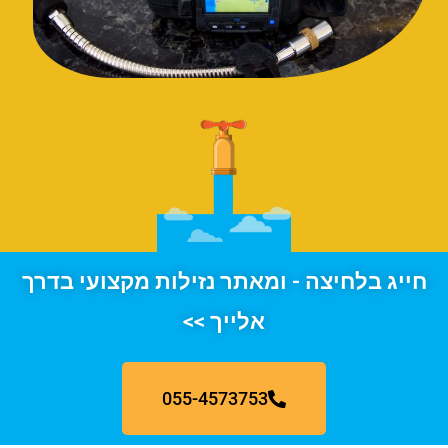
חייג בלחיצה - ומאתר נזילות מקצועי בדרך
אלייך >>
055-4573753