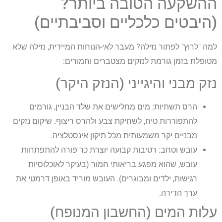
ההשקעה הטובה ביותר?
(היבטים כלכליים וסביבתיים)
למה "לרוץ" לפתור נזילה? מעבר לאי-הנוחות המיידית, נזילה שלא
מטופלת בזמן גורמת לנזקים מצטברים וחמורים:
נזק מבני והיגייני (הנזק היקר)
הרס תשתיות: מים מחלישים את שלד הבניין, גורמים
להתפוררות טיח, לשחיקת צבע ולהרס ריצוף. שיקום נזקים
מבניים יקר משמעותית מכל תיקון אינסטלציה.
עובש וטחב: רטיבות קבועה יוצרת כר פורה להתפתחות
עובש, שהוא מפגע בריאותי חמור (בעיקר לאוכלוסיות
רגישות, ילדים ומבוגרים). העובש מוריד באופן דרמטי את
ערך הדירה.
עלות המים (החשבון המנופח)