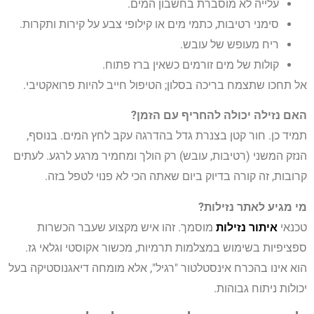
עלייה לא מוסברת בחשבון המים.
סימני רטיבות, כתמי מים או קילופי צבע על קירות ותקרות.
ריח מעופש של עובש.
קולות של מים זורמים כשאין ברז פתוח.
אל תחכו שתצמח בריכה בסלון; הטיפול חייב להיות פרואקטיבי.
האם נזילה יכולה להחריף עם הזמן?
תמיד כן. חור קטן בצנרת גדל בהדרגה עקב לחץ המים. בנוסף,
הנזק המשני (רטיבות, עובש) רק הולך ומחמיר מרגע לרגע. לעתים
קרובות, זה קורה בדיוק ביום שאתה הכי לא פנוי לטפל בזה.
מי מגיע לאתר נזילות?
טכנאי
איתור נזילות
מוסמך. זהו איש מקצוע שעבר הכשרות
ספציפיות בשימוש במצלמות תרמיות, מכשור אקוסטי וגלאי גז.
הוא אינו בהכרח אינסטלטור "רגיל", אלא מומחה דיאגנוסטיקה בעל
יכולות ניתוח גבוהות.