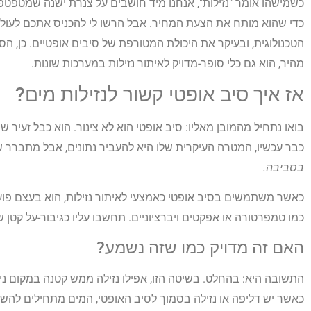
כשמישהו אומר "נזילות", אנחנו מיד חושבים על צנרת ישנה שמטפטפ
כדי שהוא מותח את הצעת המחיר. אבל הרשו לי להכניס אתכם לעולם
הטכנולוגית, ובעיקר את היכולת המטורפת של סיבים אופטיים. כן, ה
מהיר, הוא גם כלי סופר-מדויק לאיתור נזילות במערכות שונות.
אז איך סיב אופטי קשור לנזילות מים?
בואו נתחיל מהמובן מאליו: סיב אופטי הוא לא צינור. הוא כבל זעיר
כבר עכשיו, המטרה העיקרית שלו היא להעביר נתונים, אבל מתברר ש
בסביבה.
כאשר משתמשים בסיב אופטי כאמצעי לאיתור נזילות, הוא בעצם פועל 
כמו טמפרטורה או אפקטים ויברציוניים. תחשבו עליו כגיבור-על קטן
האם זה מדויק כמו שזה נשמע?
התשובה היא: בהחלט. בשיטה הזו, אפילו נזילה ממש קטנה במקום נידח 
כאשר יש דליפה או נזילה בסמוך לסיב האופטי, המים מתחילים להש