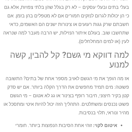
בעלי בתים ובעלי עסקים – לא רק בגלל שהן בלתי צפויות, אלא גם
כי הן יכולות לגרום לנזקים חמורים אם לא מטפלים בהן בזמן. אם
חשבתם שרק גגות רעועים או צינורות ישנים הם האשמים, כדאי
שתחשבו שוב. בעולם איתור הנזילות, יש הרבה מעבר למה שנראה
לעין (או למים המחלחלים).
למה דווקא מי גשם? קל להבין, קשה
למנוע
אז מה הופך את מי הגשם לאויב מספר אחת של בתים? התשובה
פשוטה: מים תמיד מחפשים את הדרך הקלה ביותר. אם יש סדק
קטן בקיר חיצוני, חיבור רופף בצינור או גג לא אטום – מי הגשם
פשוט נכנסים ומשתלטים. התהליך הזה יכול להיות איטי ומתסכל או
מהיר ונוראי, תלוי בנסיבות.
איטום לקוי:
זוהי אחת הסיבות הנפוצות ביותר. חומרי