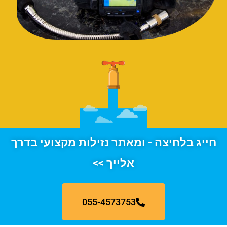
חייג בלחיצה - ומאתר נזילות מקצועי בדרך
אלייך >>
055-4573753