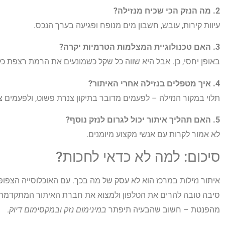
2. מה הנזק הכי שכיח מנזילה?
עיוות קירות, עובש, חשבון מים מנופח ופגיעה בערך הנכס.
3. האם טכנולוגיית המצלמות הטרמיות יקרה?
באופן יחסי, כן. אבל היא שווה כל שקל כשמונעים את הרמת רצפת כל
4. איך מטפלים בנזילה אחרי האיתור?
תלוי במקור הנזילה – לפעמים מדובר בתיקון צנרת פשוט, ולפעמים צר
5. האם תהליך איתור יכול לגרום לנזק נוסף?
לא אמור לקרות עם אנשי מקצוע מיומנים.
סיכום: למה לא כדאי לחכות?
איתור נזילות במרכז הוא לא עסק של מה בכך. עם האוכלוסייה הצפופ
סיבה טובה להרים את הטלפון ולמצוא את חברת האיתור המתקדמת ב
מהפנטת – חשוב שהבעיה תיפתר
במינימום נזק ובמקסימום דיוק
.