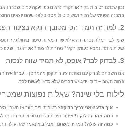
נכון שכתם רטיבות בקיר או תקרה נראים כמו זעקה למים שברחו, אבל
במבנה הפנימי של הקיר ועושים טיול מסביב לפני שהם יוצאים החוצה
2. למה זה תמיד הכי מסובך דווקא בצינור הפנימי?
שימו לב – נזילה נסתרת היא לא שריד מאיזה סיפור מיתולוגי. זו תופ
לגלות אותה. נמצא בעומק הקיר? מתחת לרצפה? אל דאגה, יש לנו כל
3. לבדוק לבד? אופס, לא תמיד שווה לנסות
אם חשבתם לבדוק עם מפתח צינורות קטן מהמחסן – עצרו! איתור נז
פחות חשוב – דיוק וידע. יש דברים שלא כדאי לעשות לבד.
לילות בלי שינה? שאלות נפוצות שמטריד
איך אדע שאני צריך בדיקה?
רטיבות, ריח מוזר או חשבון מים
כמה מהר זה לוקח?
איתור נזילות בעזרת טכנולוגיה בדרך כל
כמה זה עולה?
המחיר משתנה, אבל בוא נאמר שזה עולה הרב