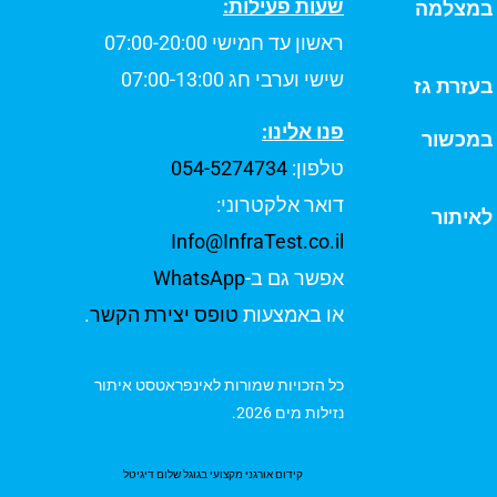
שעות פעילות:
ת במצלמה
ראשון עד חמישי 07:00-20:00
שישי וערבי חג 07:00-13:00
 בעזרת גז
פנו אלינו:
 במכשור
טלפון:
054-5274734
דואר אלקטרוני:
לאיתור
Info@InfraTest.co.il
אפשר גם ב-
WhatsApp
או באמצעות
טופס יצירת הקשר
.
כל הזכויות שמורות לאינפראטסט איתור
נזילות מים 2026.
קידום אורגני מקצועי בגוגל שלום דיגיטל