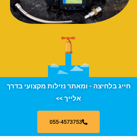
חייג בלחיצה - ומאתר נזילות מקצועי בדרך
אלייך >>
055-4573753