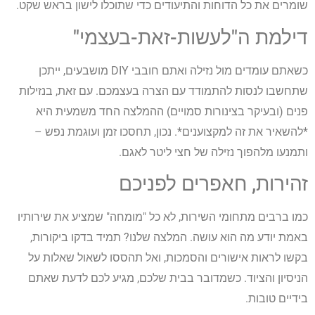
שומרים את כל הדוחות והתיעודים כדי שתוכלו לישון בראש שקט.
דילמת ה"לעשות-זאת-בעצמי"
כשאתם עומדים מול נזילה ואתם חובבי DIY מושבעים, ייתכן
שתחשבו לנסות להתמודד עם הצרה בעצמכם. עם זאת, בנזילות
פנים (ובעיקר בצינורות סמויים) ההמלצה החד משמעית היא
*להשאיר את זה למקצוענים*. נכון, תחסכו זמן ועוגמת נפש –
ותמנעו מלהפוך נזילה של חצי ליטר לאגם.
זהירות, חאפרים לפניכם
כמו ברבים מתחומי השירות, לא כל "מומחה" שמציע את שירותיו
באמת יודע מה הוא עושה. המלצה שלנו? תמיד בדקו ביקורות,
בקשו לראות אישורים והסמכות, ואל תהססו לשאול שאלות על
הניסיון והציוד. כשמדובר בבית שלכם, מגיע לכם לדעת שאתם
בידיים טובות.