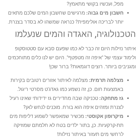
מפל, ועכשיו בקושי מתאמץ?
חשבון מים גבוה:
מרגישים שחשבון המים שלכם מתאים
יותר לבריכה אולימפית? כנראה שמשהו לא בסדר בצנרת.
הטכנולוגיה, האגדה והמים שנעלמו
איתור נזילות היום זה כבר לא כמו שפעם סבא עם סטטוסקופ
ולימוד עצמי של "איפה זה מטפטף". היום יש לנו כלים מתוחכמים
ומגניבים ביותר. רוצים דוגמאות? ברור שכן!
מצלמה תרמית:
מצלמה לאיתור אזורים רטובים בקירות
באמצעות חום. כן, זה נשמע כמו גאדג'ט מסרטי ריגול.
גז מתחקה:
טכניקה שבה מחדירים גז ידידותי שאינו רעיל
לצנרת ומזהים איפה הוא בורח. מוכנים לנחש לאן?
מיקרופון אקוסטי:
מכשיר שמאפשר לשמוע דליפות מים
תת-קרקעיות. כן, בתור ילדים בטח לא חלמתם שמוזיקה
לרחשי מים תעזור באיתור נזילות!