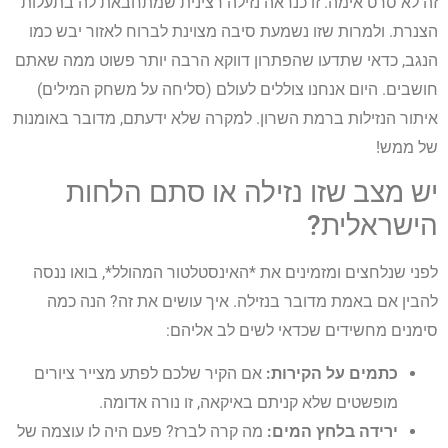
זה לא סרט אימה. זו כנראה נזילה רצינית שמתחבאת לה בתעלות
הצנרת. ולמרות שזו נשמעת סיבה מצוינת לברוח לאזור יבש כמו
הנגב, כדאי שתדעו שהפתרון דווקא הרבה יותר פשוט ממה שאתם
חושבים. היום אנחנו צוללים לעולם (סליחה על משחק המילים)
איתור הנזילות ברמת השרון. למקרה שלא ידעתם, מדובר באומנות
של ממש!
יש מצב שזו נזילה או סתם הלחות
הישראלית?
לפני שנלחצים ומזמינים את *האינסטלטור המהולל*, בואו ננסה
להבין אם באמת מדובר בנזילה. איך עושים את זה? הנה כמה
סימנים מחשידים שכדאי לשים לב אליהם:
כתמים על הקירות:
אם הקיר שלכם לפתע מצייר ציורים
מופשטים שלא קניתם באיקאה, זו נורה אדומה.
ירידה בלחץ המים:
מה קרה לברז? פעם היה לו עוצמה של