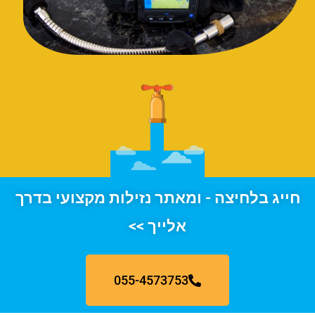
חייג בלחיצה - ומאתר נזילות מקצועי בדרך
אלייך >>
055-4573753