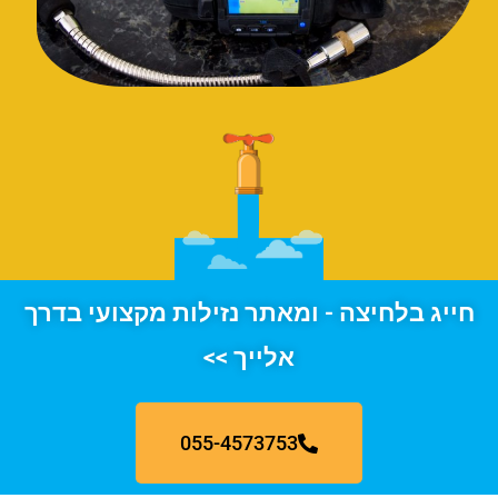
חייג בלחיצה - ומאתר נזילות מקצועי בדרך
אלייך >>
055-4573753