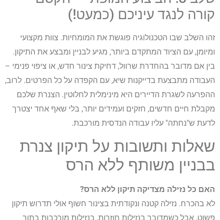
קורה לנגד עיניכם (כמעט!)
זהו השלב שבו הטכנולוגיה פוגשת את המומחיות. צוות מקצועי
ומיומן, עם הציוד המתקדם ביותר, מגיע לבניין ומבצע את התיקון.
בין אם מדובר בהחדרת שרוול, דחיקת צינור חדש, או ציפוי פנימי –
העבודה מתבצעת בדייקנות שיא, עם הקפדה על כל הפרטים. לרוב,
ההפרעה לשגרת הדיירים היא מינימלית לחלוטין. הצנרת שלכם
מקבלת חיים חדשים, חזקים ועמידים יותר, בלי שאף אחד יצטרך
לדעת ש"נחתה" עליו עבודה הנדסית מורכבת.
שאלות ותשובות על תיקון צנרת
בבניין משותף ללא הרס
האם כל נזילה מצדיקה תיקון ללא הרס?
לא בהכרח. נזילה קטנה ונקודתית בצינור חשוף אולי תדרוש תיקון
פשוט, אבל כשמדובר בנזילות חוזרות, בנזילות מורכבות בתוך