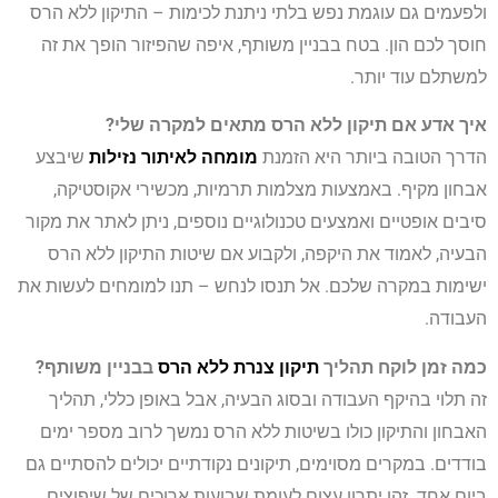
ולפעמים גם עוגמת נפש בלתי ניתנת לכימות – התיקון ללא הרס
חוסך לכם הון. בטח בבניין משותף, איפה שהפיזור הופך את זה
למשתלם עוד יותר.
איך אדע אם תיקון ללא הרס מתאים למקרה שלי?
הדרך הטובה ביותר היא הזמנת
מומחה לאיתור נזילות
שיבצע
אבחון מקיף. באמצעות מצלמות תרמיות, מכשירי אקוסטיקה,
סיבים אופטיים ואמצעים טכנולוגיים נוספים, ניתן לאתר את מקור
הבעיה, לאמוד את היקפה, ולקבוע אם שיטות התיקון ללא הרס
ישימות במקרה שלכם. אל תנסו לנחש – תנו למומחים לעשות את
העבודה.
כמה זמן לוקח תהליך
תיקון צנרת ללא הרס
בבניין משותף?
זה תלוי בהיקף העבודה ובסוג הבעיה, אבל באופן כללי, תהליך
האבחון והתיקון כולו בשיטות ללא הרס נמשך לרוב מספר ימים
בודדים. במקרים מסוימים, תיקונים נקודתיים יכולים להסתיים גם
ביום אחד. זהו יתרון עצום לעומת שבועות ארוכים של שיפוצים