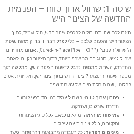
שיטה 1: שרוול ארוך טווח – הפנימית
החדשה של הצינור הישן
תארו לכם שהייתם יכולים להכניס צינור חדש, חזק ועמיד, לתוך
הצינור הישן והפגום שלכם – בלי לפרק דבר. זו בדיוק מהות שיטת
ה"שרוול הפנימי" (Cured-In-Place Pipe – CIPP). אנחנו מחדירים
שרוול גמיש, ספוג בחומר שרף מיוחד, לתוך הצינור הקיים. לאחר
החדרתו, השרוול מתנפח ונדבק לדפנות הצינור הישן, ומתקשה תוך
מספר שעות. התוצאה? צינור חדש בתוך צינור ישן, חזק יותר, אטום
לחלוטין, ועם תוחלת חיים של עשרות שנים.
פתרון ארוך טווח:
השרוול עמיד במיוחד בפני קורוזיה,
חדירת שורשים, ושחיקה.
גמישות מדהימה:
מתאים כמעט לכל סוגי הצינורות
והקטרים, כולל צינורות עם עיקולים.
מינימום הפרעה:
כל העבודה מתבצעת דרך פתחי גישה