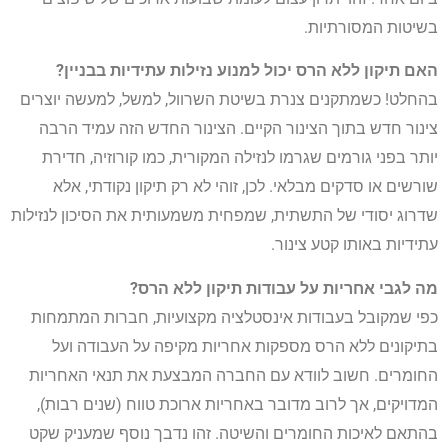
בשיטות המסורתיות.
האם תיקון ללא הרס יכול למנוע נזילות עתידיות בבניין?
בהחלט! כשמתקנים צנרת בשיטת השרוול, למשל, למעשה יוצרים
צינור חדש בתוך הצינור הקיים. הצינור החדש הזה עמיד הרבה
יותר בפני גורמים שגרמו לנזילה המקורית, כמו קורוזיה, חדירת
שורשים או סדקים מבלאי. לכן, זוהי לא רק תיקון נקודתי, אלא
שדרוג יסודי של התשתית, שמפחית משמעותית את הסיכון לנזילות
עתידיות באותו קטע צינור.
מה לגבי אחריות על עבודות תיקון ללא הרס?
כפי שמקובל בעבודות אינסטלציה מקצועיות, חברות המתמחות
בתיקונים ללא הרס מספקות אחריות מקיפה על העבודה ועל
החומרים. חשוב לוודא עם החברה המבצעת את תנאי האחריות
המדויקים, אך לרוב מדובר באחריות ארוכת טווח (שנים רבות),
בהתאם לאיכות החומרים והשיטה. זהו נדבך נוסף שמעניק שקט