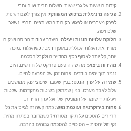
קידוחים שעות על גבי שעות. השלום הבית שווה זהב!
פגיעה מינימלית ברכוש המשותף:
אין צורך לשבור גינות,
לפרק מעברים או לפגוע בקירות המשותפים. הבניין נשאר
שלם ויפה.
חלוקת עלויות הוגנת ויעילה:
היעדר עבודות הריסה ושיקום
מוריד את העלות הכוללת באופן דרמטי. כשהעלות נמוכה
יותר, קל יותר לאסוף כסף מהדיירים ולקבל הסכמה.
מהירות ביצוע:
מה שהיה פעם פרויקט של חודשים, היום
נגמר תוך ימים בודדים. פחות זמן של הפרעה לחיים.
שמירה על ערך הנכס:
בניין שעובר שיפוצי ענק ממושכים
עלול לאבד מערכו. בניין שמתוקן בשיטות מתקדמות, שקטות
ויעילות – שומר על המוניטין שלו ועל ערך הדירות.
פחות בירוקרטיה ועוגמת נפש:
כמה קשה זה לגייס את כל
הדיירים להסכים על תיקון מסורתי? כשמדובר בפתרון מהיר,
נקי וזול יחסית – הסיכויים להסכמה גבוהים בהרבה.