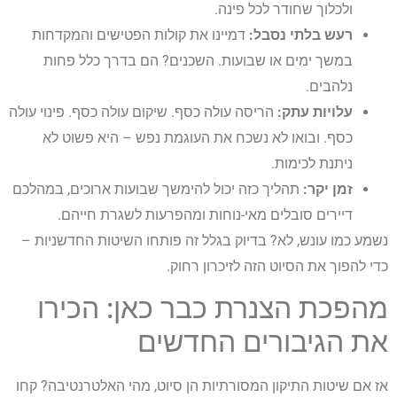
ולכלוך שחודר לכל פינה.
רעש בלתי נסבל:
דמיינו את קולות הפטישים והמקדחות
במשך ימים או שבועות. השכנים? הם בדרך כלל פחות
נלהבים.
עלויות עתק:
הריסה עולה כסף. שיקום עולה כסף. פינוי עולה
כסף. ובואו לא נשכח את העוגמת נפש – היא פשוט לא
ניתנת לכימות.
זמן יקר:
תהליך כזה יכול להימשך שבועות ארוכים, במהלכם
דיירים סובלים מאי-נוחות ומהפרעות לשגרת חייהם.
נשמע כמו עונש, לא? בדיוק בגלל זה פותחו השיטות החדשניות –
כדי להפוך את הסיוט הזה לזיכרון רחוק.
מהפכת הצנרת כבר כאן: הכירו
את הגיבורים החדשים
אז אם שיטות התיקון המסורתיות הן סיוט, מהי האלטרנטיבה? קחו