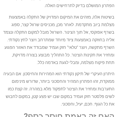
הפתרון המושלם בדיוק לתרחישים האלה.
בשיטות אלה, מזהים את המיקום המדויק של התקלה באמצעות
מצלמת ביוב מתקדמת. לאחר מכן, מכניסים שרוול קצר, ספוג
בשרף אפוקסי, אל תוך הצינור. השרוול מובל למקום התקלה ונצמד
אליה בחוזקה באמצעות ציוד מיוחד שמתרחב ויוצר לחץ נקודתי.
השרף מתקשה, ויוצר "טלאי" חזק ועמיד שמבודד את האזור הפגוע
ומחזיר את תקינות הצינור. כל התהליך מבוצע בצורה מדויקת,
תחת פיקוח מצלמה, ומבלי לגעת באדמה כלל.
היתרון העיקרי של תיקון נקודתי הוא המהירות והחיסכון. אם הבעיה
ממוקדת, זהו הפתרון המהיר והחסכוני ביותר, שדורש מינימום
התערבות ומחזיר את הצינור לתפקוד מלא במהרה. זה קצת כמו
לשים פלסטר חזק ועמיד במקום שבו יש פצע קטן, במקום לחבוש
את כל הגוף. חכם, יעיל, וחסכוני.
האם זה באמת חוסך כסף?