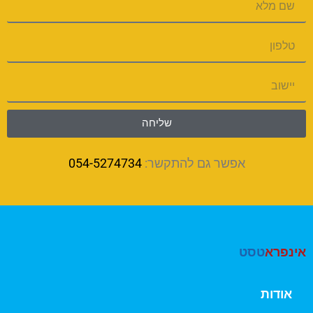
שליחה
אפשר גם להתקשר:
054-5274734
אינפרא
טסט
אודות