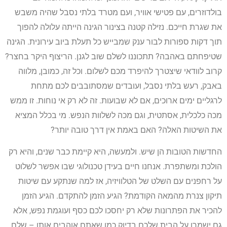
בולדוזרים, עם פטישי אוויר, ועם מטרד בלתי נסבל שהיה משבש
את שגרת חייכם. נזילה קטנה בצינור הגינה הייתה עלולה להפוך
תוך דקות ספורות לבור ענק שמבייש כל תעלת ביוב עירונית. הגינה
שטיפחתם באהבה? תתכוננו לשלם שוב לגנן. הריצוף היקר בחצר?
קרוב לוודאי שיצטרך להיפרד מכם לשלום. וכל זה, כמובן, מלווה
באבק, רעש בלתי נסבל, ועובדים שמסתובבים לכם מתחת
לרגליים ימים ארוכים, אם לא שבועות. זה לא רק אי נוחות. זו ממש
מכה כלכלית, אסתטית, וגם מכה לשלוות הנפש. מי בכלל המציא
את השיטות האלה? האם באמת אין דרך טובה יותר?
החדשות הטובות הן שיש. ולמעשה, היא קיימת כבר שנים, והיא רק
הולכת ומשתפרת. אנחנו חיים בעידן טכנולוגי שבו אפשר לשלוט
על רחפנים עם השלט של הטלוויזיה, אז למה שנתקע עם שיטות
תיקון צנרת מהמאה הקודמת? הגיע הזמן להתקדם. הגיע הזמן
להכיר את הפתרונות שלא רק יחסכו לכם כסף ועוגמת נפש, אלא
גם ישמרו על הבית שלכם בדיוק כמו שאתם אוהבים אותו – שלם,