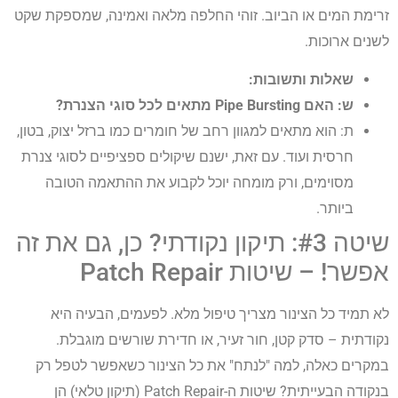
זרימת המים או הביוב. זוהי החלפה מלאה ואמינה, שמספקת שקט
לשנים ארוכות.
שאלות ותשובות:
ש: האם Pipe Bursting מתאים לכל סוגי הצנרת?
ת: הוא מתאים למגוון רחב של חומרים כמו ברזל יצוק, בטון,
חרסית ועוד. עם זאת, ישנם שיקולים ספציפיים לסוגי צנרת
מסוימים, ורק מומחה יוכל לקבוע את ההתאמה הטובה
ביותר.
שיטה #3: תיקון נקודתי? כן, גם את זה
אפשר! – שיטות Patch Repair
לא תמיד כל הצינור מצריך טיפול מלא. לפעמים, הבעיה היא
נקודתית – סדק קטן, חור זעיר, או חדירת שורשים מוגבלת.
במקרים כאלה, למה "לנתח" את כל הצינור כשאפשר לטפל רק
בנקודה הבעייתית? שיטות ה-Patch Repair (תיקון טלאי) הן