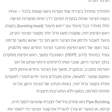
הצינור הקיים.
התהליך מתחיל ביצירת שתי נקודות גישה קטנות בלבד – אחת
בקצה הצינור ואחת בנקודת הסיום. דרך אחת מנקודות הגישה
הללו מוחדר כבל מיוחד עם "ראש פיצוץ" (bursting head) בקצהו.
ראש הפיצוץ הזה, שקוטרו מעט גדול יותר מקוטר הצינור הקיים,
מיועד לשבור ולרסק את הצינור הישן תוך כדי שהוא נמשך קדימה.
בצד השני של ראש הפיצוץ מחובר הצינור החדש, עשוי פלסטיק
עמיד במיוחד (לרוב HDPE). כשהכבל נמשך, ראש הפיצוץ מתקדם
בתוך הצינור הישן, שובר אותו לרסיסים ודוחף אותם אל תוך
האדמה מסביב, ובמקביל, מושך את הצינור החדש והחזק לתוך
המקום שנוצר. למעשה, אתם מקבלים צינור חדש לגמרי, לפעמים
אפילו בקוטר גדול יותר, באותו הנתיב של הצינור הישן, וכל זה
מתחת לאדמה, כמעט ללא התערבות חיצונית.
Pipe Bursting הוא פתרון אידיאלי לצנרת שהגיעה לסוף חייה,
קרסה, או כאשר יש צורך להגדיל את קוטר הצינור כדי לשפר את