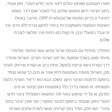
תארו לעצמכם שאתם יכולים ליצור צינור חדש לגמרי, חזק ועמיד,
בתוך הצינור הישן והפגום שלכם, בלי לשבור שום דבר. נשמע
דמיוני? זו בדיוק המהות של טכנולוגיית CIPP. מדובר באחת
השיטות הנפוצות והאפקטיביות ביותר לתיקון צנרת ללא הרס. איך
זה עובד בפועל? ובכן, זה קצת כמו ניתוח זעיר פולשני לצנרת
שלכם.
התהליך מתחיל עם הכנסת שרוול גמיש, עשוי מחומר פולימרי
מיוחד ספוג בשרף אפוקסי, אל תוך הצינור הקיים. השרוול מוחדר
דרך נקודת גישה קיימת (למשל, פתח ביוב או נקודת שירות). לאחר
מכן, השרוול מנופח באמצעות לחץ אוויר או מים, כך שהוא נצמד
בחוזקה לדפנות הצינור הישן. השלב הבא הוא "ריפוי" השרף, כלומר
הקשחתו. זה נעשה בדרך כלל באמצעות חום (קיטור או מים
חמים), או על ידי שימוש באור UV. התוצאה הסופית? צינור חדש
לגמרי וחזק, שנצמד בחוזקה לצינור המקורי, יוצר מעין "צינור בתוך
צינור". הוא חלק, עמיד בפני קורוזיה, ועשוי לשרת אתכם עשרות