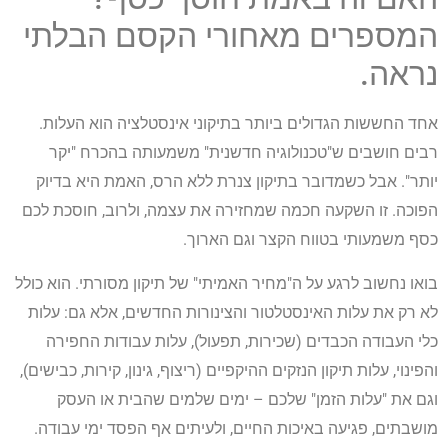
המספרים מאחורי הקסם הבלתי
נראה.
אחד החששות הגדולים ביותר בתיקוני אינסטלציה הוא העלות.
רבים חושבים ש"טכנולוגיה חדשנית" משמעותה בהכרח "יקר
יותר". אבל כשמדובר בתיקון צנרת ללא הרס, האמת היא בדיוק
הפוכה. זו השקעה חכמה שמחזירה את עצמה, ולרוב, חוסכת לכם
כסף משמעותי בטווח הקצר וגם הארוך.
בואו נחשוב לרגע על ה"מחיר האמיתי" של תיקון מסורתי. הוא כולל
לא רק את עלות האינסטלטור והצינורות החדשים, אלא גם: עלות
כלי העבודה הכבדים (שכירות, תפעול), עלות עבודות החפירה
והפינוי, עלות תיקון הנזקים ההיקפיים (ריצוף, גינון, קירות, כבישים),
וגם את "עלות הזמן" שלכם – ימים שלמים שהבית או העסק
מושבתים, פגיעה באיכות החיים, ולעיתים אף הפסד ימי עבודה.