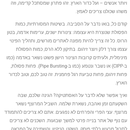
ויותר אנשים – ועל כדור הארץ. זהו פתרון שמסתכל קדימה, וזה
משהו שכולנו צריכים לאמץ.
קודם כל, בואו נדבר על הסביבה. בשיטות המסורתיות, כמות
הפסולת שנוצרת היא עצומה: צינורות ישנים, ערימות אדמה, בטון
הרוס. כל זה צריך להיות מפונה לאתרים מורשים, ותהליך הפינוי
עצמו צורך דלק ויוצר זיהום. בתיקון ללא הרס, כמות הפסולת
מינימלית, ולעיתים קרובות הצינור הישן פשוט נשאר באדמה (כמו
ב-CIPP) או נשבר ונטמע (כמו ב-Pipe Bursting). פחות פסולת,
פחות זיהום, פחות טביעת רגל פחמנית. זה טוב לכם, וטוב לכדור
הארץ.
ואיך אפשר שלא לדבר על האסתטיקה? הגינה שלכם, שבה
השקעתם זמן ואהבה, נשארת שלמה. השביל המרוצף נשאר
מרוצף. עצי הפרי והפרחים לא נפגעים. אתם לא צריכים להתמודד
עם נוף של אתר בנייה פרטי למשך שבועות. השכנים לא צריכים
לסבול מרעש בלתי פוסק. השקט, הניקיון, והשמירה על המראה