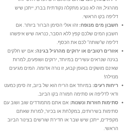
מהרגיל, וזה לא נובע מתקלה נקודתית בברז, ייתכן שיש
דליפה בקו הראשי.
חשבון מים מנופח:
זהו אולי הסימן הברור ביותר. אם
חשבון המים שלכם קפץ ללא הסבר, כנראה שיש איפשהו
דליפה ש"שותה" לכם את הכסף.
אזורים רטובים או ירוקים מהרגיל בגינה:
אם יש חלקים
בגינה שנראים עשירים במיוחד, ירוקים ושופעים, למרות
שאינם מושקים באופן קבוע, זו נורה אדומה. המים מגיעים
מנזילה!
ריחות רעים:
במיוחד אם הריח הוא של ביוב, זה סימן כמעט
ודאי לדליפה או סתימה חמורה בקו הביוב.
סתימות חוזרות ונשנות:
אם אתם מתמודדים שוב ושוב עם
סתימות בשירותים, במקלחת או בכיור, למרות שאתם
מקפידים, ייתכן שיש שבר או חדירת שורשים בצינור הביוב
הראשי.