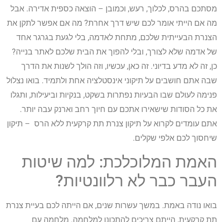
מסתכם בהרס, לכלוך, רעש, וכמובן – הוצאה כספית אדירה. אבל
מה אם הייתי אומר לכם שיש דרך אחרת? מה אם אפשר לתקן את
הצנרת הבעייתית שלכם, מתחת לאדמה, בלי לגעת בגרגר אחד
של אדמה שלא לצורך, ובלי להפוך את הבית שלכם לאתר בנייה?
כן, זה לא מדע בדיוני. זה כאן, עכשיו, וזה הולך לשנות את הדרך
שבה אתם חושבים על תיקוני אינסטלציה אחת ולתמיד. בואו נצלול
פנימה לעולם שבו הבעיות נפתרות בשקט, בנקיות וביעילות, ותגלו
את כל הסודות שישאירו אתכם עם חיוך רחב וארנק עבה יותר.
אתם עומדים לקרוא על
תיקון צנרת תת קרקעית ללא הרס – תיקון
שיחסוך לכם אלפי שקלים.
האמת המלוכלכת: למה שיטות
העבר כבר לא רלוונטיות?
בואו נודה באמת. במשך עשרות שנים, אם הייתה לכם בעיית צנרת
תת קרקעית, הייתם צריכים להתכונן למלחמה. מלחמה עם