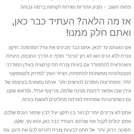
פחות חשוב – תציע אחריות ושירות לקוחות ברמה גבוהה
אז מה הלאה? העתיד כבר כאן,
ואתם חלק ממנו!
אם הגעתם עד לכאן, אתם כבר מבינים את גודל המהפכה. תיקון
צנרת ללא הרס הוא לא רק "טרנד" חולף, זו הדרך החכמה, היעילה
והאחראית להתמודד עם בעיות צנרת תת קרקעית בעידן המודרני.
הטכנולוגיות ממשיכות להתפתח, הציוד הופך למדויק ולקומפקטי
יותר, והפתרונות הופכים לנגישים יותר. אנחנו נמצאים בעיצומו של
עידן שבו אפשר ליהנות מגינה שלמה, מריצוף אחיד, ומראש שקט,
גם כשהצינורות שמתחת לאדמה מחליטים לעשות בעיות.
אתם לא צריכים יותר לבחור בין תיקון יעיל לבין שימור הנכס שלכם.
אתם יכולים לקבל את שניהם. העתיד כבר כאן, והוא נקי, שקט,
חסכוני, וירוק יותר. אל תתנו לבעיות צנרת להרוס לכם את היום, את