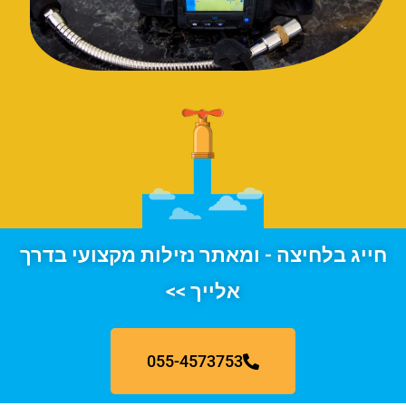
חייג בלחיצה - ומאתר נזילות מקצועי בדרך
אלייך >>
055-4573753