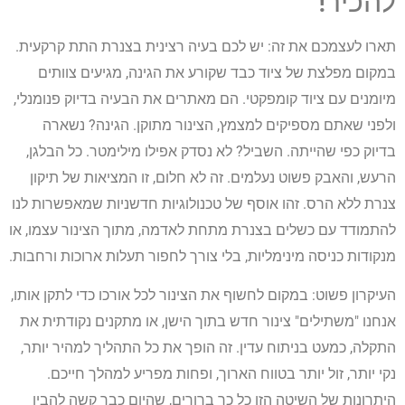
להכיר!
תארו לעצמכם את זה: יש לכם בעיה רצינית בצנרת התת קרקעית.
במקום מפלצת של ציוד כבד שקורע את הגינה, מגיעים צוותים
מיומנים עם ציוד קומפקטי. הם מאתרים את הבעיה בדיוק פנומנלי,
ולפני שאתם מספיקים למצמץ, הצינור מתוקן. הגינה? נשארה
בדיוק כפי שהייתה. השביל? לא נסדק אפילו מילימטר. כל הבלגן,
הרעש, והאבק פשוט נעלמים. זה לא חלום, זו המציאות של תיקון
צנרת ללא הרס. זהו אוסף של טכנולוגיות חדשניות שמאפשרות לנו
להתמודד עם כשלים בצנרת מתחת לאדמה, מתוך הצינור עצמו, או
מנקודות כניסה מינימליות, בלי צורך לחפור תעלות ארוכות ורחבות.
העיקרון פשוט: במקום לחשוף את הצינור לכל אורכו כדי לתקן אותו,
אנחנו "משתילים" צינור חדש בתוך הישן, או מתקנים נקודתית את
התקלה, כמעט בניתוח עדין. זה הופך את כל התהליך למהיר יותר,
נקי יותר, זול יותר בטווח הארוך, ופחות מפריע למהלך חייכם.
היתרונות של השיטה הזו כל כך ברורים, שהיום כבר קשה להבין