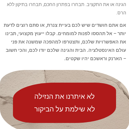
הגינה או את התקציב. תבחרו בפתרון החכם, תבחרו בתיקון ללא
הרס.
אם אתם חושדים שיש לכם בעיית צנרת, או סתם רוצים לדעת
יותר – אל תהססו לפנות למומחים. קבלו ייעוץ מקצועי, תבינו
את האפשרויות שלכם, ותצטרפו למהפכה שמשנה את פני
עולם האינסטלציה. הבית והגינה שלכם יודו לכם, והכי חשוב
– הארנק וראשכם יהיו שקטים.
לא איתרנו את הנזילה
לא שילמת על הביקור