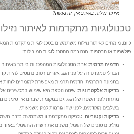
איתור נזילות בגגות: איך זה נעשה?
טכנולוגיות מתקדמות לאיתור נזילו
כיום, מומחים לאיתור נזילות משתמשים בטכנולוגיות מתקדמות המאפש
פולשניות או הרסניות. הנה כמה מהטכנולוגיות המובילות:
הדמיה תרמית
: אחת הטכנולוגיות המהפכניות ביותר באיתור 
הבדלי טמפרטורה על פני הגג. אזורים רטובים נוטים להיות קרים
בתמונה התרמית. הדמיה תרמית מאפשרת למומחים לזהות אזורים
בדיקות אלקטרוניות
: שיטה נוספת היא שימוש במכשירים אלקט
מתחת לפני השטח של הגג, גם במקומות שבהם אין סימנים נרא
בשלבים מוקדמים, לפני שהן גורמות לנזק משמעותי.
בדיקות וקטוריות
: טכניקה מתקדמת זו משתמשת בזרם חשמלי נ
מוליכים טובים של חשמל, משנים את השדה החשמלי באזורים ש
ומאפשרים למומחים לאתר את מקור הנזילה במדויק.