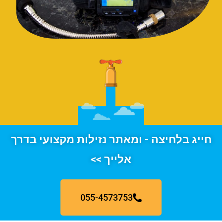
חייג בלחיצה - ומאתר נזילות מקצועי בדרך
אלייך >>
055-4573753